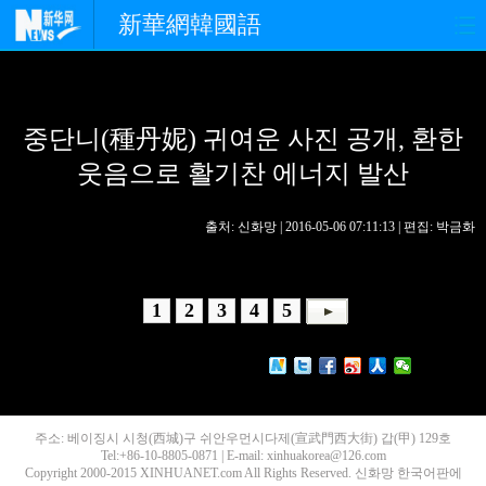
新華網韓國語
홈페이지
최신뉴스
정치
중단니(種丹妮) 귀여운 사진 공개, 환한
경제
사회
포토
웃음으로 활기찬 에너지 발산
중한교류
핫 TV
문화
출처: 신화망 | 2016-05-06 07:11:13 | 편집: 박금화
연예
관광
오피니언
생생 중국어
1
2
3
4
5
주소: 베이징시 시청(西城)구 쉬안우먼시다제(宣武門西大街) 갑(甲) 129호
Tel:+86-10-8805-0871 | E-mail: xinhuakorea@126.com
Copyright 2000-2015 XINHUANET.com All Rights Reserved. 신화망 한국어판에