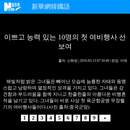
新華網韓國語
홈페이지
최신뉴스
정치
이쁘고 능력 있는 10명의 첫 여비행사 선
경제
사회
포토
보여
중한교류
핫 TV
문화
출처: 신화망 | 2016-05-13 07:10:49 | 편집: 이매
연예
관광
오피니언
생생 중국어
해빛처럼 밝은 그녀들은 빼어난 모습에 늠름한 자태와 용맹
스럽고 낭랑하며 열정적인 성격을 가지고 있다. 그녀들은 강
건함과 부드러움을 함께 지니고 한줄한줄의 아름다운 비행흔
적을 남기고 있다. 그녀들이 바로 사상 첫 육군항공병 무장헬
기의 여비행사들이다.(사진 출처:중국군망)
1
2
3
4
5
6
7
8
9