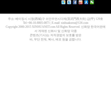
주소: 베이징시 시청(西城)구 쉬안우먼시다제(宣武門西大街) 갑(甲) 129호
Tel:+86-10-8805-0871 | E-mail: xinhuakorea@126.com
Copyright 2000-2015 XINHUANET.com All Rights Reserved. 신화망 한국어판에
서 게재된 신화사 및 신화망 각종
콘텐츠(기사)는 저작권법의 보호를 받은
바, 무단 전재, 복사, 배포 등을 금합니다.