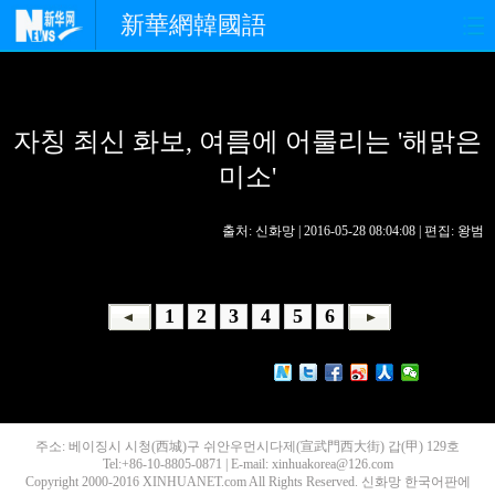
新華網韓國語
홈페이지
최신뉴스
정치
자칭 최신 화보, 여름에 어룰리는 '해맑은
경제
사회
포토
미소'
중한교류
핫 TV
문화
출처: 신화망 | 2016-05-28 08:04:08 | 편집: 왕범
연예
관광
오피니언
생생 중국어
1
2
3
4
5
6
주소: 베이징시 시청(西城)구 쉬안우먼시다제(宣武門西大街) 갑(甲) 129호
Tel:+86-10-8805-0871 | E-mail: xinhuakorea@126.com
Copyright 2000-2016 XINHUANET.com All Rights Reserved. 신화망 한국어판에