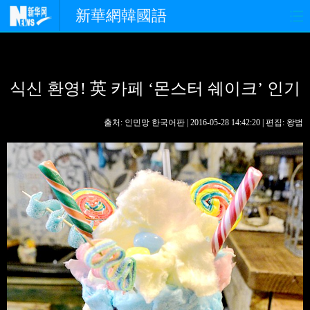
新華網韓國語
홈페이지
최신뉴스
정치
식신 환영! 英 카페 ‘몬스터 쉐이크’ 인기
경제
사회
포토
중한교류
핫 TV
문화
출처: 인민망 한국어판 | 2016-05-28 14:42:20 | 편집: 왕범
연예
관광
오피니언
생생 중국어