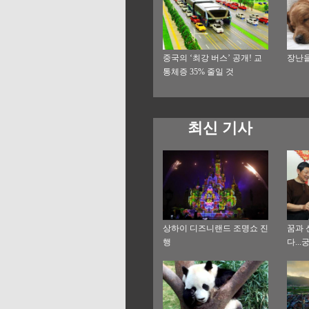
중국의 ‘최강 버스’ 공개! 교
장난을
통체증 35% 줄일 것
최신 기사
상하이 디즈니랜드 조명쇼 진
꿈과 
행
다..
이야