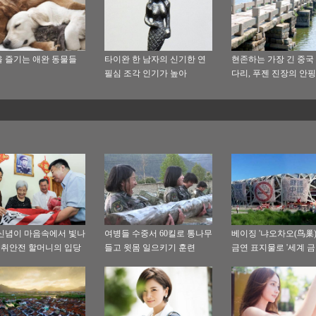
 즐기는 애완 동물들
타이완 한 남자의 신기한 연
현존하는 가장 긴 중국
필심 조각 인기가 높아
다리, 푸젠 진장의 안
신념이 마음속에서 빛나
여병들 수중서 60킬로 통나무
베이징 '냐오차오(鸟巢)'
.궁취안전 할머니의 입당
들고 윗몸 일으키기 훈련
금연 표지물로 '세계 
기
날' 맞아