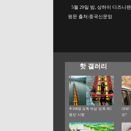
5월 29일 밤, 상하이 디즈
원문 출처:중국신문망
핫 갤러리
中168명 묘족 여성 '묘족 제1
대박!
용선' 시항
요?