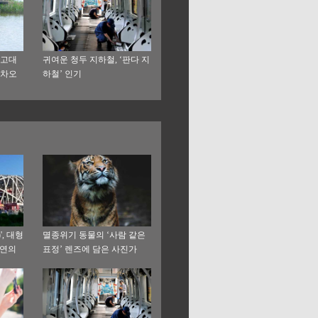
 고대
귀여운 청두 지하철, ‘판다 지
핑차오
하철’ 인기
, 대형
멸종위기 동물의 ‘사람 같은
금연의
표정’ 렌즈에 담은 사진가