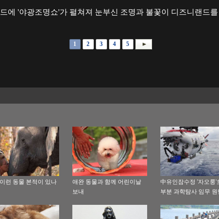
니랜드에 '야광조명쇼'가 펼쳐져 눈부신 조명과 불꽃이 디즈니랜드를
1
2
3
4
5
 이런 동물 본적이 있나
애완 동물과 함께 어린이날
中유인잠수정 '자오룽'호
보내
부분 과학탐사 임무 
마치고 샤먼에 도착