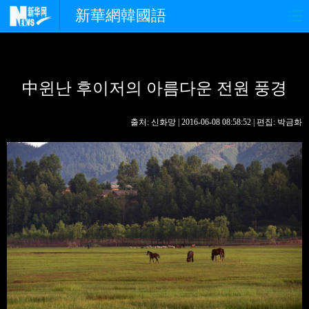
新華網韓國語
홈페이지
최신뉴스
정치
中윈난 후이저의 아름다운 전원 풍경
경제
사회
포토
중한교류
핫 TV
문화
출처: 신화망 | 2016-06-08 08:58:52 | 편집: 박금화
연예
관광
오피니언
생생 중국어