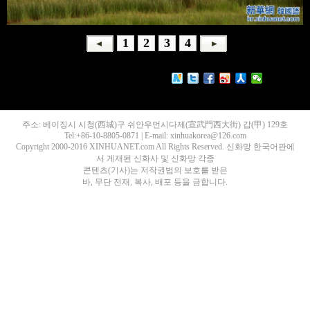
1
2
3
4
주소: 베이징시 시청(西城)구 쉬안우먼시다제(宣武門西大街) 갑(甲) 129호
Tel:+86-10-8805-0871 | E-mail: xinhuakorea@126.com
Copyright 2000-2016 XINHUANET.com All Rights Reserved. 신화망 한국어판에
서 게재된 신화사 및 신화망 각종
콘텐츠(기사)는 저작권법의 보호를 받은
바, 무단 전재, 복사, 배포 등을 금합니다.