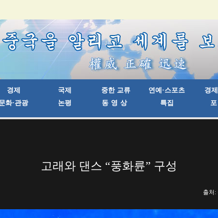
고래와 댄스 “풍화륜” 구성
출처: 