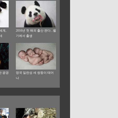
세계,
2016년 첫 해외 출산 판다...벨
네
기에서 출생
한 광경
영국 일란성 세 쌍둥이 태어
나