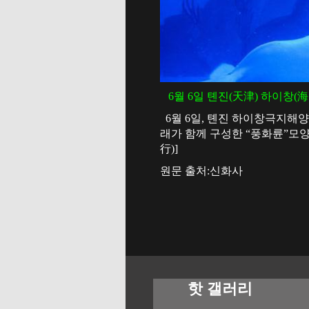
6월 6일 톈진(天津) 하이창
6월 6일, 톈진 하이창극지해양
래가 함께 구성한 “풍화륜”모
行)]
원문 출처:신화사
핫 갤러리