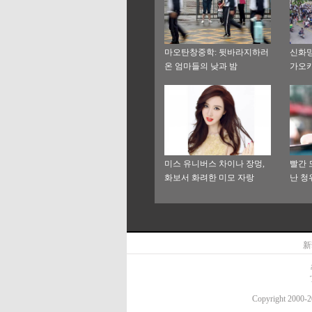
마오탄창중학: 뒷바라지하러
신화망
온 엄마들의 낮과 밤
가오
미스 유니버스 차이나 장멍,
빨간 
화보서 화려한 미모 자랑
난 청
新
Copyright 20