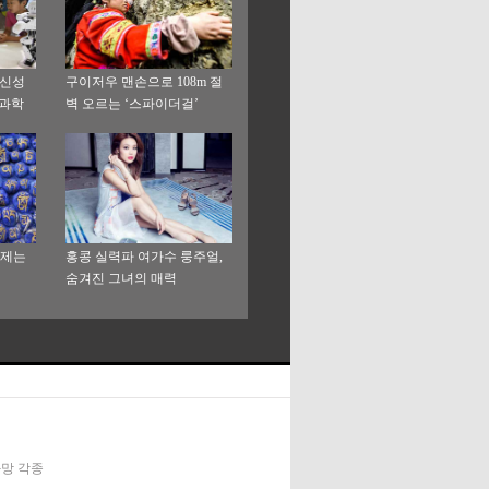
혁신성
구이저우 맨손으로 108m 절
 과학
벽 오르는 ‘스파이더걸’
이제는
홍콩 실력파 여가수 룽주얼,
숨겨진 그녀의 매력
신화망 각종