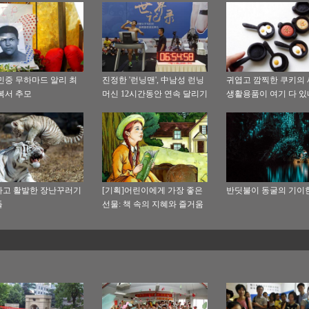
민중 무하마드 알리 최
진정한 '런닝맨', 中남성 런닝
귀엽고 깜찍한 쿠키의 
복서 추모
머신 12시간동안 연속 달리기
생활용품이 여기 다 있
고 활발한 장난꾸러기
[기획]어린이에게 가장 좋은
반딧불이 동굴의 기이
들
선물: 책 속의 지혜와 즐거움