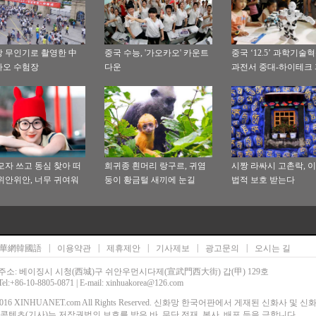
 무인기로 촬영한 中
중국 수능, '가오카오' 카운트
중국 ‘12.5’ 과학기술
카오 수험장
다운
과전서 중대-하이테크
기술 성과 주목 끌어
모자 쓰고 동심 찾아 떠
희귀종 흰머리 랑구르, 귀염
시짱 라싸시 고촌락, 
위안위안, 너무 귀여워
둥이 황금털 새끼에 눈길
법적 보호 받는다
|
|
|
|
|
華網韓國語
이용약관
제휴제안
기사제보
광고문의
오시는 길
주소: 베이징시 시청(西城)구 쉬안우먼시다제(宣武門西大街) 갑(甲) 129호
Tel:+86-10-8805-0871 | E-mail: xinhuakorea@126.com
00-2016 XINHUANET.com All Rights Reserved. 신화망 한국어판에서 게재된 신화사 및 
콘텐츠(기사)는 저작권법의 보호를 받은 바, 무단 전재, 복사, 배포 등을 금합니다.