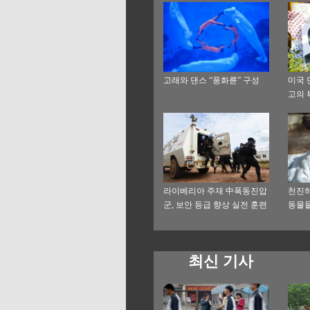
고래와 댄스 “풍화륜” 구성
미국 
고의 
라이베리아 주재 中폭동진압
천진하
군, 보안 등급 향상 실전 훈련
동물
최신 기사