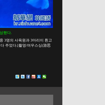
구성했다.
중 3명의 사육원과 3마리이 흰고
다 주었다.[촬영/여우스싱(游思