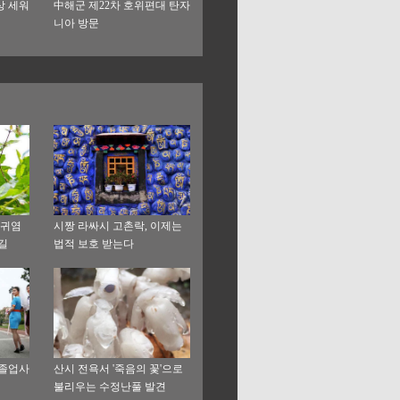
상 세워
中해군 제22차 호위편대 탄자
니아 방문
 귀염
시짱 라싸시 고촌락, 이제는
길
법적 보호 받는다
 졸업사
산시 전욕서 '죽음의 꽃'으로
불리우는 수정난풀 발견