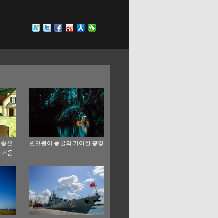
 좋은
반딧불이 동굴의 기이한 광경
즐거움