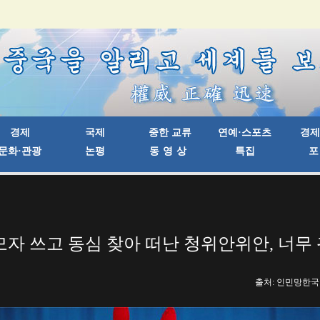
모자 쓰고 동심 찾아 떠난 청위안위안, 너무
출처: 인민망한국어판 |