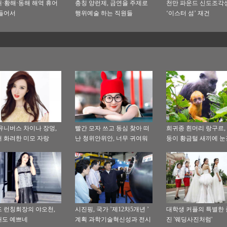
·황해·동해 해역 휴어
충칭 양런제, 금연을 주제로
천만 파운드 신도조각
들어서
행위예술 하는 직원들
‘이스터 섬’ 재건
유니버스 차이나 장멍,
빨간 모자 쓰고 동심 찾아 떠
희귀종 흰머리 랑구르,
 화려한 미모 자랑
난 청위안위안, 너무 귀여워
둥이 황금털 새끼에 눈
 런칭회장의 야오천,
시진핑, 국가 ’제12차5개년 ’
대학생 커플의 특별한
해도 예쁘네
계획 과학기술혁신성과 전시
진 '웨딩사진처럼'