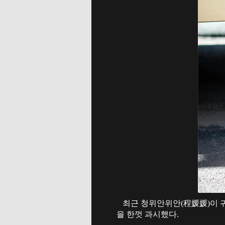
최근 청위안위안(程媛媛)이 귀
을 한껏 과시했다.