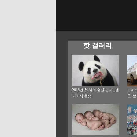
핫 갤러리
2016년 첫 해외 출산 판다...벨
라이베
기에서 출생
군, 