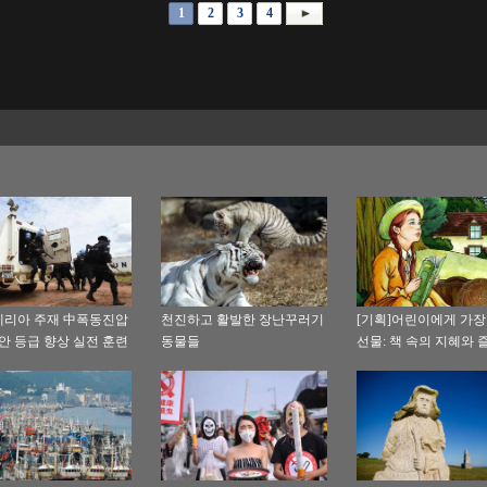
1
2
3
4
리아 주재 中폭동진압
천진하고 활발한 장난꾸러기
[기획]어린이에게 가장
보안 등급 향상 실전 훈련
동물들
선물: 책 속의 지혜와 