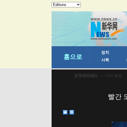
新華網韓國語
>> 기사 본문
빨간 