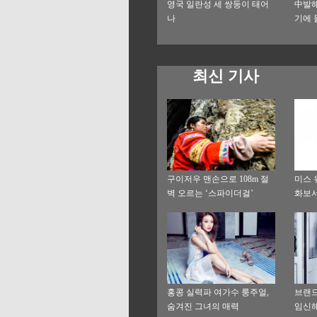
영국 일란성 세 쌍둥이 태어
中발해
나
기에 
최신 기사
구이저우 맨손으로 108m 절
미스 
벽 오르는 ‘스파이더걸’
화보서
홍콩 실력파 여가수 룽주얼,
브랜드
숨겨진 그녀의 매력
임신