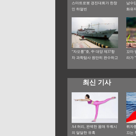
스마트로봇 경진대회가 한창
남수단
인 하얼빈
화유지
“자오룽”호, 中 대양 제37항
꼬마 
차 과학탐사 원만히 완수하고
라가 
칭다오로 귀항
최신 기사
A4 허리, 완벽한 몸매 두뤄시
뤼자룽
의 달달한 유혹
끄는 