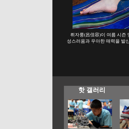
뤼자룽(呂佳容)이 여름 시즌 
성스러움과 우아한 매력을 발산
핫 갤러리