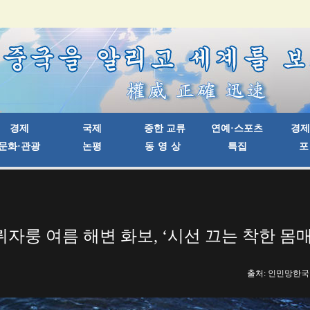
뤼자룽 여름 해변 화보, ‘시선 끄는 착한 몸매
출처: 인민망한국어판 |