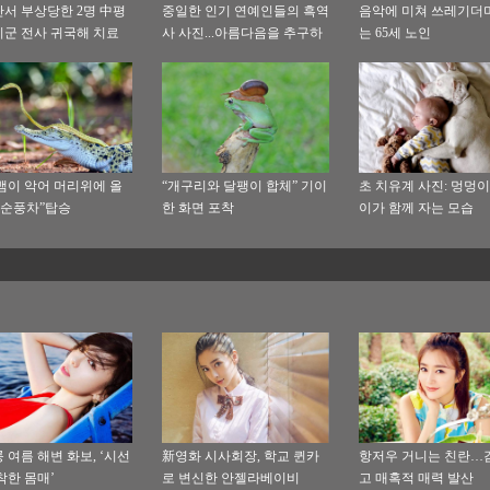
서 부상당한 2명 中평
중일한 인기 연예인들의 흑역
음악에 미쳐 쓰레기더
군 전사 귀국해 치료
사 사진...아름다음을 추구하
는 65세 노인
는 것은 무죄!
뱀이 악어 머리위에 올
“개구리와 달팽이 합체” 기이
초 치유계 사진: 멍멍이
“순풍차”탑승
한 화면 포착
이가 함께 자는 모습
 여름 해변 화보, ‘시선
新영화 시사회장, 학교 퀸카
항저우 거니는 친란…
착한 몸매’
로 변신한 안젤라베이비
고 매혹적 매력 발산