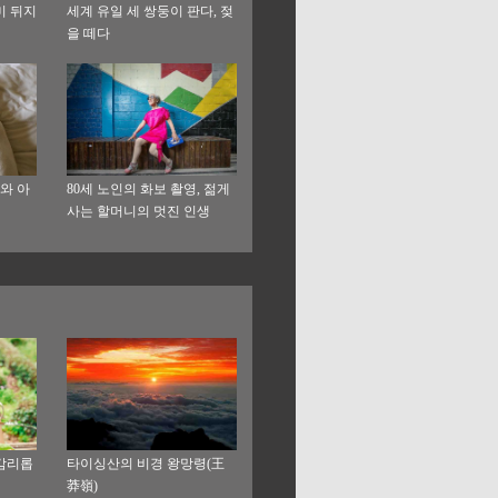
미 뒤지
세계 유일 세 쌍둥이 판다, 젖
을 떼다
와 아
80세 노인의 화보 촬영, 젊게
사는 할머니의 멋진 인생
감리롭
타이싱산의 비경 왕망령(王
莽嶺)