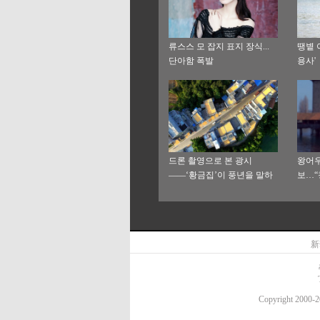
류스스 모 잡지 표지 장식...
땡볕 
단아함 폭발
용사'
드론 촬영으로 본 광시
왕어우
——‘황금집’이 풍년을 말하
보…“
네
新
Copyright 20