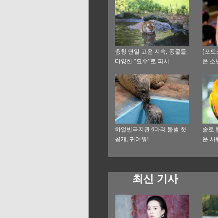
충칭 연일 고온 지속, 동물들
[포토
다양한 “묘수”로 피서
온 소
하얼빈극지관 6마리 물범 첫
솔로 
공개, 귀여워!
운 사
최신 기사