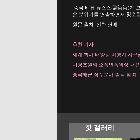
중국 배유 류스스(劉诗诗)가 
은 분위기를 연출하면서 청순함
원문 출처: 신화 연예
추천 기사:
세계 최대 태양광 비행기 지구
바탕초원의 소속민족의상 패
중국해군 잠수분대 림팩 참여
핫 갤러리