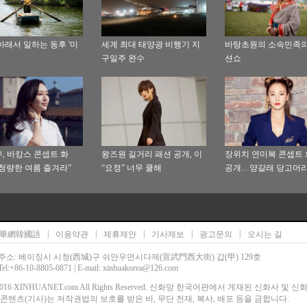
아래서 일하는 동후 '미
세계 최대 태양광 비행기 지
바탕초원의 소속민족의
구일주 완수
션쇼
, 바캉스 콘셉트 화
왕즈원 길거리 패션 공개, 이
장위치 연미복 콘셉트
청량한 여름 즐겨라”
“요정” 너무 쿨해
공개…양갈래 당고머리
만점
|
|
|
|
|
華網韓國語
이용약관
제휴제안
기사제보
광고문의
오시는 길
주소: 베이징시 시청(西城)구 쉬안우먼시다제(宣武門西大街) 갑(甲) 129호
Tel:+86-10-8805-0871 | E-mail: xinhuakorea@126.com
00-2016 XINHUANET.com All Rights Reserved. 신화망 한국어판에서 게재된 신화사 및 
콘텐츠(기사)는 저작권법의 보호를 받은 바, 무단 전재, 복사, 배포 등을 금합니다.