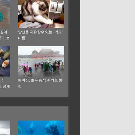
 깊이
당신을 치유할수 있는 ‘귀요
둥’으로
미들’
!
베이징, 호우 황색 주의보 발
전 공개
령