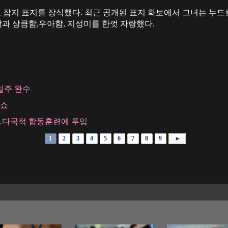
모 잡지 표지를 장식했다. 최근 공개된 표지 화보에서 그녀는 누
과 상큼함,우아함, 지성미를 한껏 자랑했다.
일주 완수
션쇼
…다국적 합동훈련에 투입
1
2
3
4
5
6
7
8
9