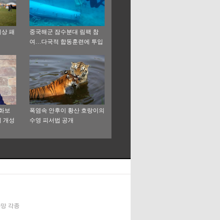
상 패
중국해군 잠수분대 림팩 참
여…다국적 합동훈련에 투입
 화보
폭염속 안후이 황산 호랑이의
 개성
수영 피서법 공개
신화망 각종