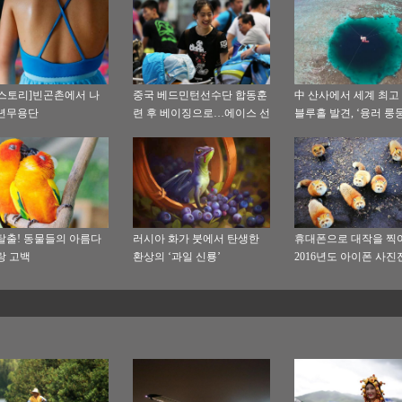
스토리]빈곤촌에서 나
중국 베드민턴선수단 합동훈
中 산사에서 세계 최고
년무용단
련 후 베이징으로…에이스 선
블루홀 발견, ‘융러 룽
수 첸롱(谌龙)자신만만
명명
탈출! 동물들의 아름다
러시아 화가 붓에서 탄생한
휴대폰으로 대작을 찍어
랑 고백
환상의 ‘과일 신룡’
2016년도 아이폰 사진