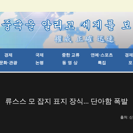
류스스 모 잡지 표지 장식... 단아함 폭발
출처: 신화