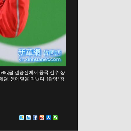
 69kg급 결승전에서 중국 선수 샹
, 동메달을 따냈다. [촬영/ 청