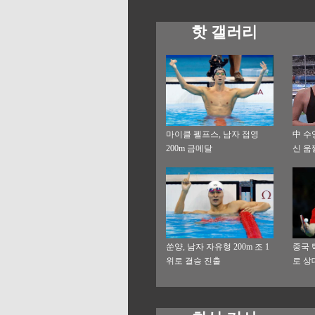
핫 갤러리
마이클 펠프스, 남자 접영
中 수
200m 금메달
신 움
쑨양, 남자 자유형 200m 조 1
중국 
위로 결승 진출
로 상