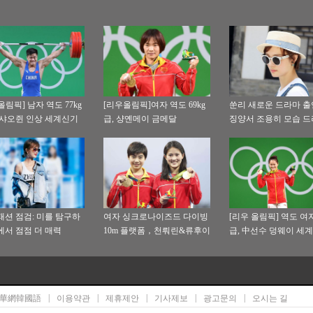
올림픽] 남자 역도 77kg
[리우올림픽]여자 역도 69kg
쑨리 새로운 드라마 
뤼샤오쥔 인상 세계신기
급, 샹옌메이 금메달
징양서 조용히 모습 
파
패션 점검: 미를 탐구하
여자 싱크로나이즈드 다이빙
[리우 올림픽] 역도 여자 
에서 점점 더 매력
10m 플랫폼，천뤄린&류후이
급, 中선수 덩웨이 세
샤 금메달
록으로 금메달
|
|
|
|
|
華網韓國語
이용약관
제휴제안
기사제보
광고문의
오시는 길