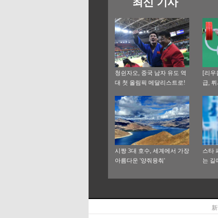
최신 기사
청쉰자오, 중국 남자 유도 역
[리우
대 첫 올림픽 메달리스트로!
급, 
록 돌
시짱 3대 호수, 세계에서 가장
스타 
아름다운 '양줘융춰'
는 길
新