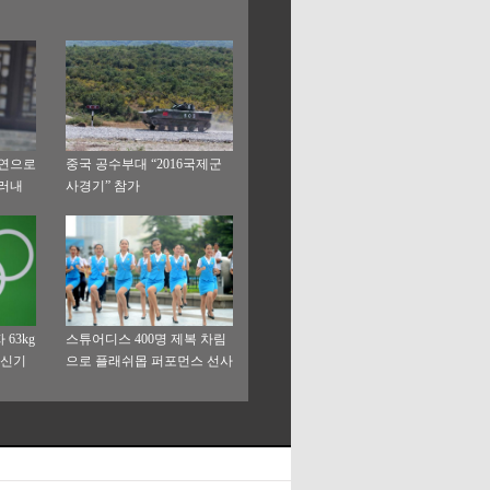
출연으로
중국 공수부대 “2016국제군
드러내
사경기” 참가
63kg
스튜어디스 400명 제복 차림
계신기
으로 플래쉬몹 퍼포먼스 선사