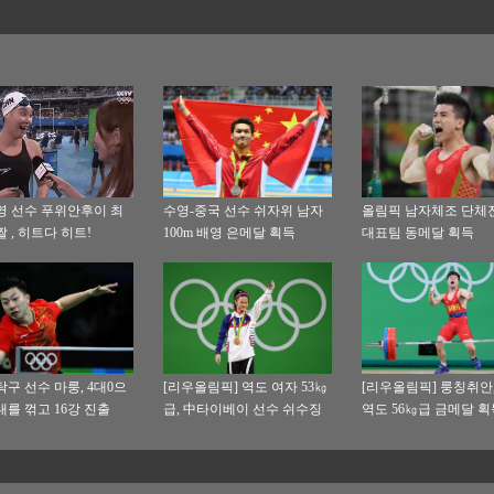
영 선수 푸위안후이 최
수영-중국 선수 쉬자위 남자
올림픽 남자체조 단체
짤 , 히트다 히트!
100m 배영 은메달 획득
대표팀 동메달 획득
탁구 선수 마룽, 4대0으
[리우올림픽] 역도 여자 53㎏
[리우올림픽] 룽칭취안
대를 꺾고 16강 진출
급, 中타이베이 선수 쉬수징
역도 56㎏급 금메달 획
금메달