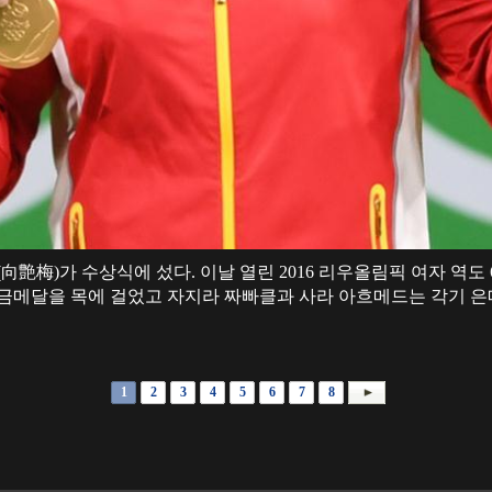
(向艶梅)가 수상식에 섰다. 이날 열린 2016 리우올림픽 여자 역도
 금메달을 목에 걸었고 자지라 짜빠클과 사라 아흐메드는 각기 은메달
1
2
3
4
5
6
7
8