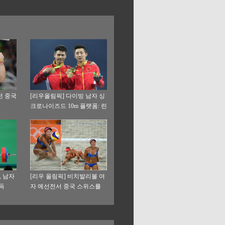
전 중국
[리우올림픽] 다이빙 남자 싱
크로나이즈드 10m 플랫폼: 린
웨이&천아이선 금메달
, 남자
[리우 올림픽] 비치발리볼 여
득
자 예선전서 중국 스위스를
이기다