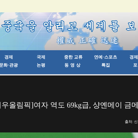
리우올림픽]여자 역도 69kg급, 샹옌메이 금
출처: 신화