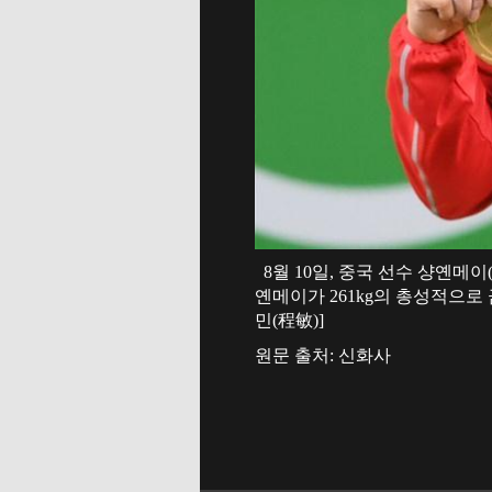
8월 10일, 중국 선수 샹옌메이
옌메이가 261kg의 총성적으로
민(程敏)]
원문 출처: 신화사