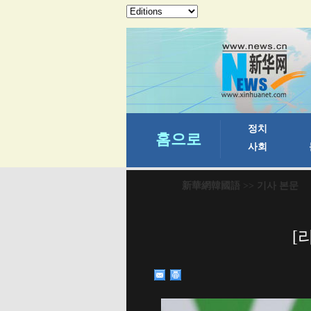
新華網韓國語
>> 기사 본문
[