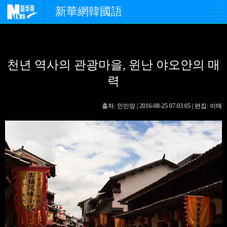
新華網韓國語
홈페이지
최신뉴스
정치
천년 역사의 관광마을, 윈난 야오안의 매
경제
사회
포토
력
중한교류
핫 TV
문화
출처: 인민망 | 2016-08-25 07:03:05 | 편집: 이매
연예
관광
오피니언
생생 중국어