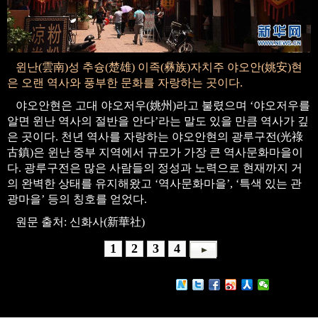
윈난(雲南)성 추슝(楚雄) 이족(彝族)자치주 야오안(姚安)현
은 오랜 역사와 풍부한 문화를 자랑하는 곳이다.
야오안현은 고대 야오저우(姚州)라고 불렸으며 ‘야오저우를
알면 윈난 역사의 절반을 안다’라는 말도 있을 만큼 역사가 깊
은 곳이다. 천년 역사를 자랑하는 야오안현의 광루구전(光祿
古鎮)은 윈난 중부 지역에서 규모가 가장 큰 역사문화마을이
다. 광루구전은 많은 사람들의 정성과 노력으로 현재까지 거
의 완벽한 상태를 유지해왔고 ‘역사문화마을’, ‘특색 있는 관
광마을’ 등의 칭호를 얻었다.
원문 출처: 신화사(新華社)
1
2
3
4