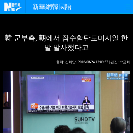
新華網韓國語
홈페이지
최신뉴스
정치
韓 군부측, 朝에서 잠수함탄도미사일 한
경제
사회
포토
발 발사했다고
중한교류
핫 TV
문화
출처: 신화망 | 2016-08-24 13:09:57 | 편집: 박금화
연예
관광
오피니언
생생 중국어