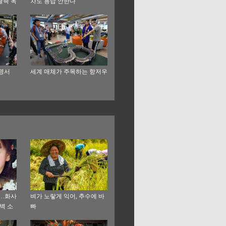
글족 옥
차도 용납 안한다
찾아 삼
쿤명서
세계 매체가 주목하는 항저우
개…화사
벼가 노랗게 익어, 추수에 바
벽 소
빠