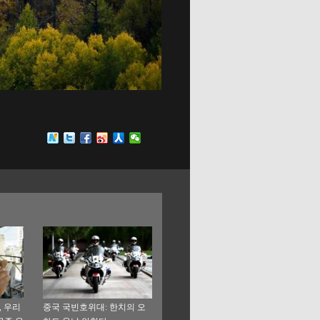
, 우리
중국 국빈호위대: 한치의 오