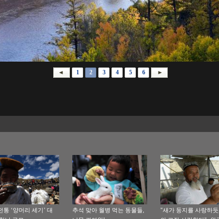
1
2
3
4
5
6
전통 ‘양머리 세기’ 대
추석 맞아 월병 먹는 동물들,
"새가 둥지를 사랑하듯