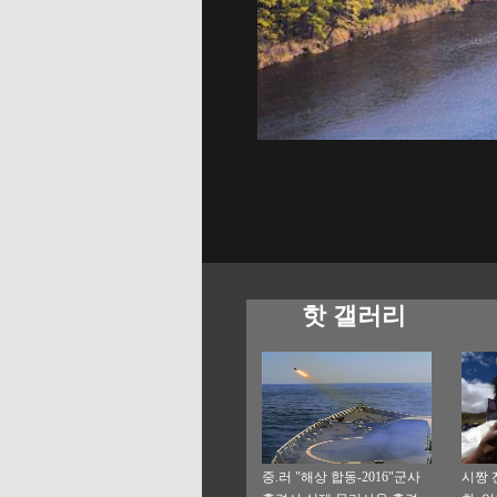
핫 갤러리
중.러 "해상 합동-2016"군사
시짱 