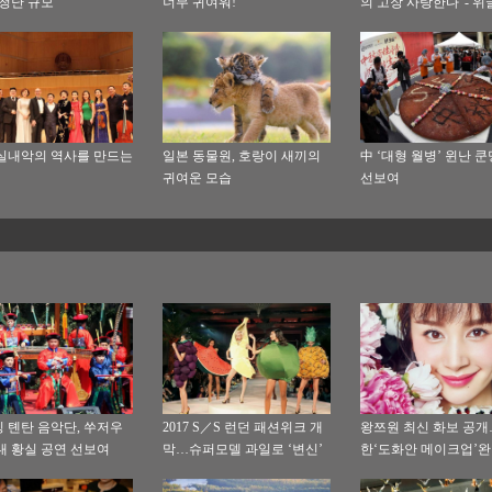
엄청난 규모
너무 귀여워!
의 고장 사랑한다"- 위
상(玉商), 중원에서 꿈
만리
실내악의 역사를 만드는
일본 동물원, 호랑이 새끼의
中 ‘대형 월병’ 윈난 
귀여운 모습
선보여
 톈탄 음악단, 쑤저우
2017 S／S 런던 패션위크 개
왕쯔원 최신 화보 공
대 황실 공연 선보여
막…슈퍼모델 과일로 ‘변신’
한‘도화안 메이크업’완
화