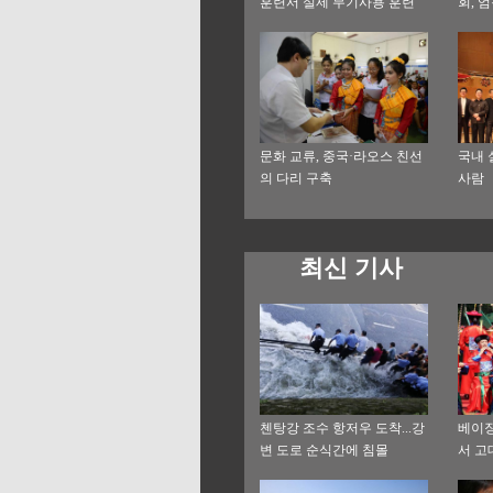
훈련서 실제 무기사용 훈련
회, 
직격
문화 교류, 중국·라오스 친선
국내 
의 다리 구축
사람
최신 기사
첸탕강 조수 항저우 도착...강
베이징
변 도로 순식간에 침몰
서 고