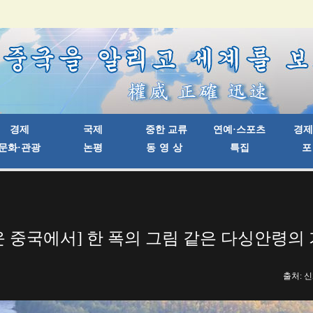
 중국에서] 한 폭의 그림 같은 다싱안령의
출처: 신화