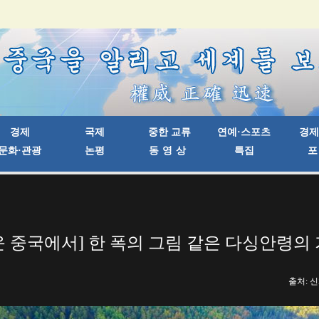
 중국에서] 한 폭의 그림 같은 다싱안령의
출처: 신화