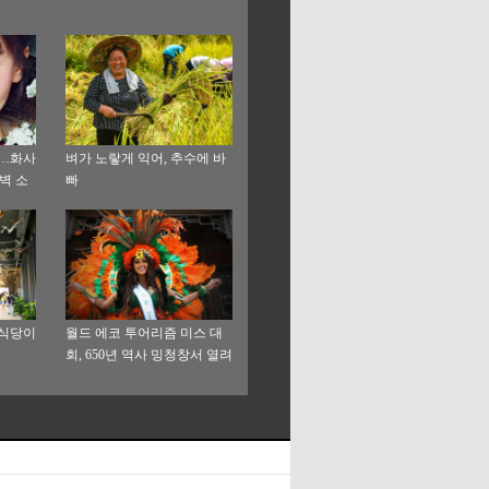
개…화사
벼가 노랗게 익어, 추수에 바
벽 소
빠
내식당이
월드 에코 투어리즘 미스 대
회, 650년 역사 밍청창서 열려