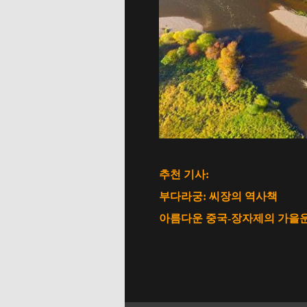
추천 기사:
부다라궁: 씨장의 역사책
아름다운 중국-장자제의 가을