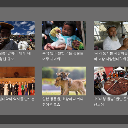
전통 ‘양머리 세기’ 대
추석 맞아 월병 먹는 동물들,
"새가 둥지를 사랑하듯
엄청난 규모
너무 귀여워!
의 고장 사랑한다"- 위
상(玉商), 중원에서 꿈
만리
실내악의 역사를 만드는
일본 동물원, 호랑이 새끼의
中 ‘대형 월병’ 윈난 
귀여운 모습
선보여