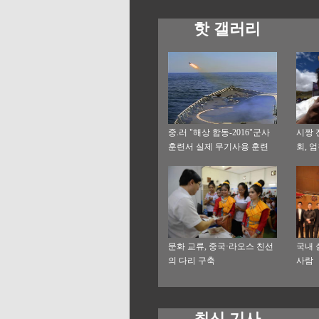
핫 갤러리
중.러 "해상 합동-2016"군사
시짱 
훈련서 실제 무기사용 훈련
회, 
직격
문화 교류, 중국·라오스 친선
국내 
의 다리 구축
사람
최신 기사