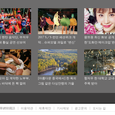
 톈탄 음악단, 쑤저우
2017 S／S 런던 패션위크 개
왕쯔원 최신 화보 공
대 황실 공연 선보여
막…슈퍼모델 과일로 ‘변신’
한‘도화안 메이크업’완
화
모아 집 계약한 노부부,
[아름다운 중국에서] 한 폭의
항저우 한 대학교 교
 바닥에 돈 쫙 깔려
그림 같은 다싱안령의 가을
주목 받아
경치
|
|
|
|
|
華網韓國語
이용약관
제휴제안
기사제보
광고문의
오시는 길