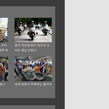
, 우리
중국 국빈호위대: 한치의 오
글족 옥
차도 용납 안한다
찾아 삼
쿤명서
세계 매체가 주목하는 항저우