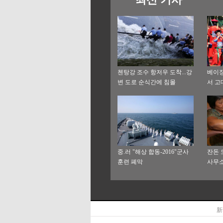
첸탕강 조수 항저우 도착...강
베이징
변 도로 순식간에 침몰
서 고
중.러 "해상 합동-2016"군사
잔돈 
훈련 폐막
사무소
新