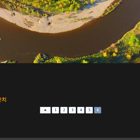
운치
1
2
3
4
5
6