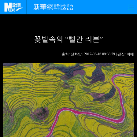
新華網韓國語
홈페이지
최신뉴스
정치
꽃밭속의 “빨간 리본”
경제
사회
포토
중한교류
핫 TV
문화
출처: 신화망 | 2017-03-16 09:38:59 | 편집: 이매
연예
관광
오피니언
생생 중국어