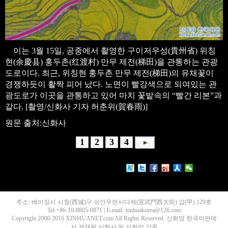
이는 3월 15일, 공중에서 촬영한 구이저우성(貴州省) 위칭
현(余慶县) 훙두촌(红渡村) 만무 제전(梯田)을 관통하는 관광
도로이다. 최근, 위칭현 훙두촌 만무 제전(梯田)의 유채꽃이
경쟁하듯이 활짝 피어 났다. 노면이 빨강색으로 되여있는 관
광도로가 이곳을 관통하고 있어 마치 꽃밭속의 “빨간 리본”과
같다. [촬영/신화사 기자 허춘위(賀春雨)]
원문 출처:신화사
1
2
3
4
주소: 베이징시 시청(西城)구 쉬안우먼시다제(宣武門西大街) 갑(甲) 129호
Tel:+86-10-8805-0871 | E-mail: xinhuakorea@126.com
Copyright 2000-2016 XINHUANET.com All Rights Reserved. 신화망 한국어판에
서 게재된 신화사 및 신화망 각종