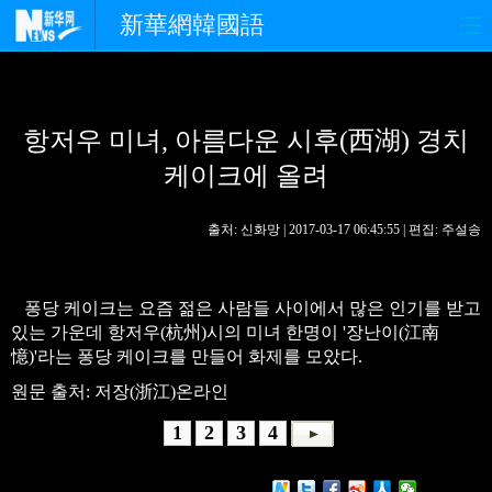
新華網韓國語
홈페이지
최신뉴스
정치
항저우 미녀, 아름다운 시후(西湖) 경치
경제
사회
포토
케이크에 올려
중한교류
핫 TV
문화
출처: 신화망 | 2017-03-17 06:45:55 | 편집: 주설송
연예
관광
오피니언
생생 중국어
퐁당 케이크는 요즘 젊은 사람들 사이에서 많은 인기를 받고
있는 가운데 항저우(杭州)시의 미녀 한명이 '장난이(江南
憶)'라는 퐁당 케이크를 만들어 화제를 모았다.
원문 출처: 저장(浙江)온라인
1
2
3
4