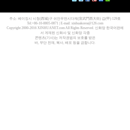
주소: 베이징시 시청(西城)구 쉬안우먼시다제(宣武門西大街) 갑(甲) 129호
Tel:+86-10-8805-0871 | E-mail: xinhuakorea@126.com
Copyright 2000-2016 XINHUANET.com All Rights Reserved. 신화망 한국어판에
서 게재된 신화사 및 신화망 각종
콘텐츠(기사)는 저작권법의 보호를 받은
바, 무단 전재, 복사, 배포 등을 금합니다.