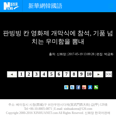
新華網韓國語
홈페이지
최신뉴스
정치
판빙빙 칸 영화제 개막식에 참석, 기품 넘
경제
사회
포토
치는 우미함을 뽐내
중한교류
핫 TV
문화
출처: 신화망 | 2017-05-19 13:09:28 | 편집: 박금화
연예
관광
오피니언
생생 중국어
1
2
3
4
5
6
7
8
9
10
>>|
주소: 베이징시 시청(西城)구 쉬안우먼시다제(宣武門西大街) 갑(甲) 129호
Tel:+86-10-8805-0871 | E-mail: xinhuakorea@126.com
Copyright 2000-2016 XINHUANET.com All Rights Reserved. 신화망 한국어판에