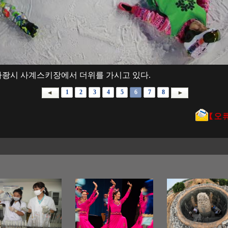
스자좡시 사계스키장에서 더위를 가시고 있다.
1
2
3
4
5
6
7
8