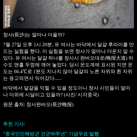
창사(長沙)는 얼마나 더울까?
7월 27일 오후 1시 20분, 유 여사는 바닥에서 달걀 후라이를 만
드는 실험을 했다. 이 실험을 보면 창사가 얼마나 더운지 알 수
있다. 유 여사는 달걀 하나를 창사시 완바오대로(晚报大道) 하
수도 맨홀 두껑에 깨어 놓았다. 당시 온도계에 표시된 지면 온
도는 66.4℃로 1분도 지나지 않아 달걀의 노른 자위와 흰 자위
는 응고되면서 익어갔다......
바닥에서 달걀을 익힐 수 있을 정도이니 창사 시민들이 얼마
나 더위에 시달리고 있을까? (사진/ 시각중국)
원문 출처: 창사완바오(長沙晚报)
추천 기사:
“중국인민해방군 건군90주년” 기념우표 발행