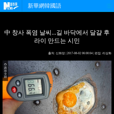
新華網韓國語
홈페이지
최신뉴스
정치
中 창사 폭염 날씨...길 바닥에서 달걀 후
경제
사회
포토
라이 만드는 시민
중한교류
핫 TV
문화
출처: 신화망 | 2017-08-02 06:00:04 | 편집: 리상화
연예
관광
오피니언
생생 중국어