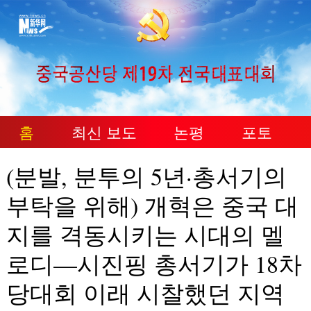
홈
최신 보도
논평
포토
(분발, 분투의 5년·총서기의
부탁을 위해) 개혁은 중국 대
지를 격동시키는 시대의 멜
로디—시진핑 총서기가 18차
당대회 이래 시찰했던 지역