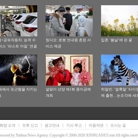
+공유자동차: 승객 수
칭다오: 로봇 안내원 춘윈 서
입춘 ‘봄날’에 핀 꽃
비스 ‘라스트 마일’ 연결
비스 제공
속에서 포근함을 지키는
설맞이 선양 제1회 종이공예
하얼빈: ‘얼룩말’ 타
들
개최
에 출현…눈조각에 새
재 등장