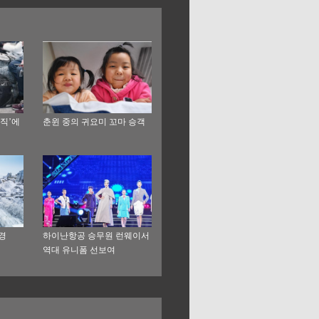
당직’에
춘윈 중의 귀요미 꼬마 승객
경
하이난항공 승무원 런웨이서
역대 유니폼 선보여