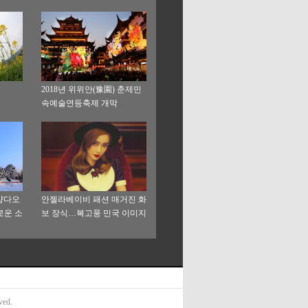
2018년 위위안(豫園) 춘제민
속예술연등축제 개막
이양다오
안젤라베이비 패션 매거진 화
로운 소
보 장식…복고풍 민국 이미지
로 시선 압도