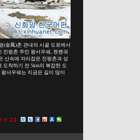
진펑(金鳳)촌 관내의 시골 도로에서
진 진펑촌 주민 왕서우쉐, 첸롄궈
 깊은 산속에 자리잡은 진펑촌과 성
 도착하기 전 5km의 복잡한 도
. 왕서우쉐는 지금은 길이 많이