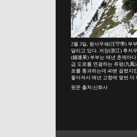
2월 3일, 왕서우쉐(汪守學) 
달리고 있다. 저장(浙江) 후저
(錢連果) 부부는 매년 춘제마다
급 도로를 연결하는 쥬펑(九鳳)
로를 통과하는데 40분 걸렸지만
좋아져서 매년 고향에 몇번 더 
원문 출처:신화사