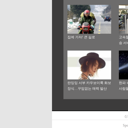
집에 가자! 큰 길로
고속철
송 서
란잉잉 서부 카우보이룩 화보
한파 
장식…꾸밈없는 매력 발산
사람