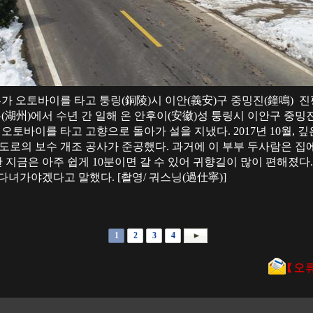
부부가 오토바이를 타고 퉁링(銅陵)시 이안(義安)구 중밍진(鐘鳴) 
우(湖州)에서 수년 간 일해 온 안후이(安徽)성 퉁링시 이안구 중밍
 오토바이를 타고 고향으로 돌아가 설을 지냈다. 2017년 10월,
도로의 보수 개조 공사가 준공했다. 과거에 이 부부 두사람은 집에
 지금은 아주 쉽게 10분이면 갈 수 있어 귀향길이 많이 편해졌다
다녀가야겠다고 말했다. [촬영/ 궈스닝(過仕寧)]
1
2
3
4