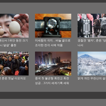
옌산서 1위안 동전 크기
미세함의 극치…바늘 끝으로
경찰견 ‘왕자’, 춘윈 ‘
미니 달걀’ 출현
조각한 전각 서예 작품
나서
8년 춘윈 첫날 이모저모
중국 첫 불균형 회전교 회전
맑게 개인 무란산의 설
성공…3가지 세계기록 세워