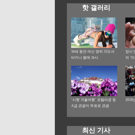
핫 갤러리
50세 동안 여신 영하 35도서
장시 
비키니 몸매 과시
의 ‘
‘시짱 겨울여행’ 포탈라궁 등
201
A급 관광지 무료로 관광
최신 기사