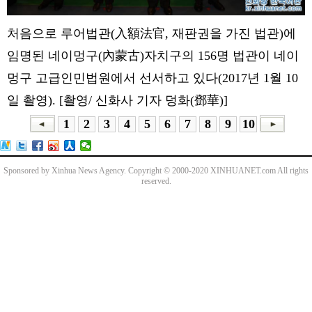
처음으로 루어법관(入額法官, 재판권을 가진 법관)에
임명된 네이멍구(內蒙古)자치구의 156명 법관이 네이
멍구 고급인민법원에서 선서하고 있다(2017년 1월 10
일 촬영). [촬영/ 신화사 기자 덩화(鄧華)]
1
2
3
4
5
6
7
8
9
10