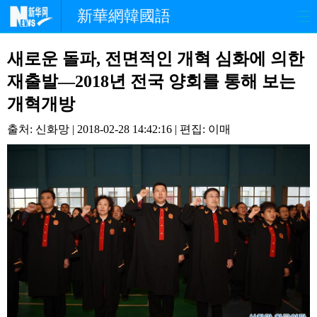
新華網韓國語
홈페이지
최신뉴스
정치
새로운 돌파, 전면적인 개혁 심화에 의한
재출발—2018년 전국 양회를 통해 보는
경제
사회
포토
개혁개방
중한교류
핫 TV
문화
출처: 신화망 | 2018-02-28 14:42:16 | 편집: 이매
연예
관광
오피니언
생생 중국어