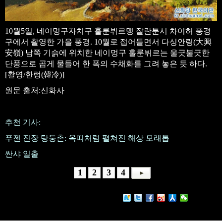
10월5일, 네이멍구자치구 훌룬뷔르맹 잘란툰시 차이허 풍경
구에서 촬영한 가을 풍경. 10월로 접어들면서 다싱안링(大興
安嶺) 남쪽 기슭에 위치한 네이멍구 훌룬뷔르는 울긋불긋한
단풍으로 곱게 물들어 한 폭의 수채화를 그려 놓은 듯 하다.
[촬영/한렁(韓冷)]
원문 출처:신화사
추천 기사:
푸젠 진장 탕둥촌: 옥띠처럼 펼쳐진 해상 모래톱
싼샤 일출
1
2
3
4