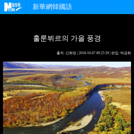
新華網韓國語
홈페이지
최신뉴스
정치
훌룬뷔르의 가을 풍경
경제
사회
포토
중한교류
핫 TV
문화
출처: 신화망 | 2018-10-07 09:25:59 | 편집: 박금화
연예
관광
오피니언
생생 중국어