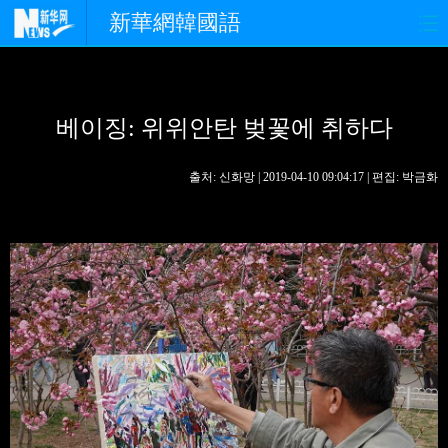
新華網韓國語
홈페이지
최신뉴스
정치
베이징: 위위안탄 벚꽃에 취하다
경제
사회
포토
중한교류
핫 TV
문화
출처: 신화망 | 2019-04-10 09:04:17 | 편집: 박금화
연예
관광
오피니언
생생 중국어