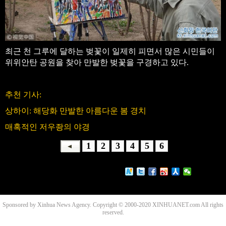
최근 천 그루에 달하는 벚꽃이 일제히 피면서 많은 시민들이
위위안탄 공원을 찾아 만발한 벚꽃을 구경하고 있다.
추천 기사:
상하이: 해당화 만발한 아름다운 봄 경치
매혹적인 저우좡의 야경
1
2
3
4
5
6