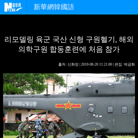
新華網韓國語
홈페이지
최신뉴스
정치
리모델링 육군 국산 신형 구원헬기, 해외
경제
사회
포토
의학구원 합동훈련에 처음 참가
중한교류
핫 TV
문화
출처: 신화망 | 2019-08-20 11:21:00 | 편집: 박금화
연예
관광
오피니언
생생 중국어