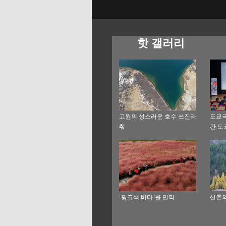
핫 갤러리
고원의 성스러운 호수 쓰진라
도쿄
춰
간 도
‘핑크색 바다’를 만끽
산촌의