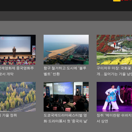
국제영화제 중국영화주
항구 철거하고 도시에 ‘블루
구이저우 마장: 국화꽃
쿄서 개막
벨트’ 반환
개…짙어가는 가을 낭
 가을 정취
도쿄국제드라마페스티벌 영
징쥐 ‘메이란팡·쉬쉬지
화·드라마展서 첫 '중국의 날'
서 상연
행사 개최