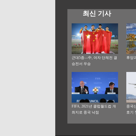
최신 기사
근대5종—中, 여자 단체전 결
후양과
승전서 우승
FIFA, 2021년 클럽월드컵 개
중국산 
최지로 중국 낙점
호기 