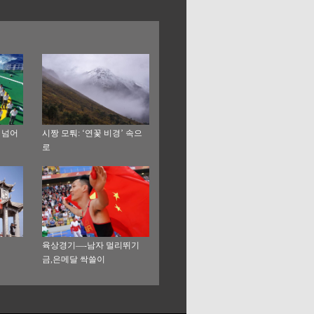
 넘어
시짱 모퉈: ‘연꽃 비경’ 속으
로
육상경기—-남자 멀리뛰기
금,은메달 싹쓸이