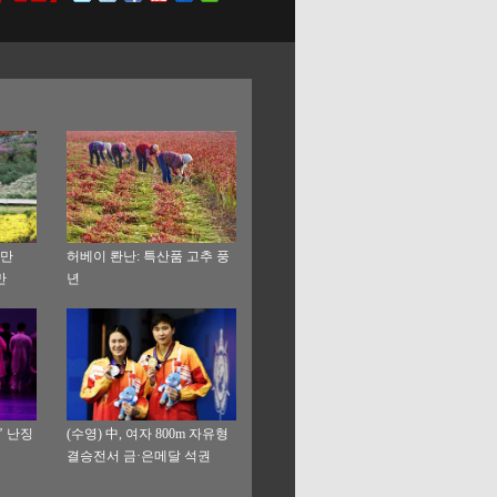
 만
허베이 롼난: 특산품 고추 풍
만
년
’ 난징
(수영) 中, 여자 800m 자유형
결승전서 금·은메달 석권