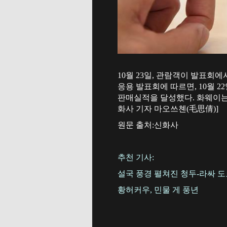
10월 23일, 관람객이 발표회에서
응용 발표회에 따르면, 10월 2
판매실적을 달성했다. 화웨이는 
화사 기자 마오쓰쳰(毛思倩)]
원문 출처:신화사
추천 기사:
설국 풍경 펼쳐진 청두-라싸 
황허커우, 민물 게 풍년