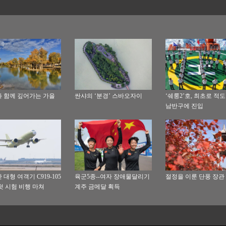
 함께 깊어가는 가을
싼샤의 ‘분경’ 스바오자이
‘쉐룽2’호, 최초로 적도
남반구에 진입
대형 여객기 C919-105
육군5종--여자 장애물달리기
절정을 이룬 단풍 장관
첫 시험 비행 마쳐
계주 금메달 획득