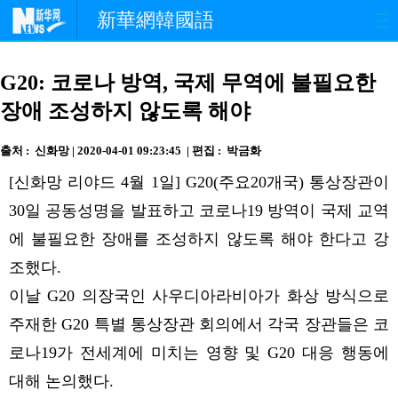
新華網韓國語
홈페이지
최신뉴스
정치
G20: 코로나 방역, 국제 무역에 불필요한
장애 조성하지 않도록 해야
경제
사회
포토
출처 : 신화망 | 2020-04-01 09:23:45 | 편집 : 박금화
중한교류
핫 TV
문화
[신화망 리야드 4월 1일] G20(주요20개국) 통상장관이
연예
관광
오피니언
30일 공동성명을 발표하고 코로나19 방역이 국제 교역
에 불필요한 장애를 조성하지 않도록 해야 한다고 강
생생 중국어
조했다.
이날 G20 의장국인 사우디아라비아가 화상 방식으로
주재한 G20 특별 통상장관 회의에서 각국 장관들은 코
로나19가 전세계에 미치는 영향 및 G20 대응 행동에
대해 논의했다.