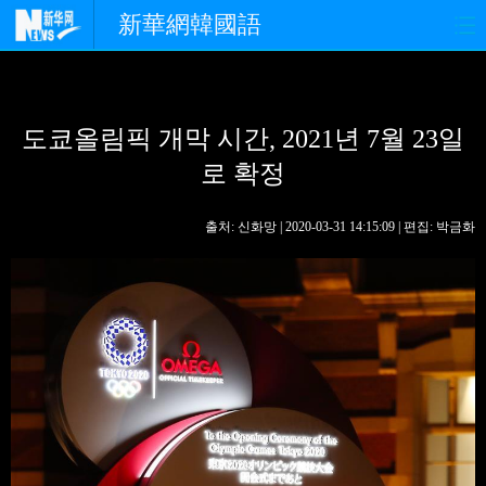
新華網韓國語
홈페이지
최신뉴스
정치
도쿄올림픽 개막 시간, 2021년 7월 23일
경제
사회
포토
로 확정
중한교류
핫 TV
문화
출처: 신화망 | 2020-03-31 14:15:09 | 편집: 박금화
연예
관광
오피니언
생생 중국어