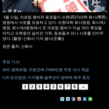
4월 21일, 의료팀 맴버와 동료들이 쓰촨(四川)대학 화시(華西)
병원에서 서로를 포옹하고 있다. 쓰촨대학 화시병원, 화시제2
병원, 화시제4병원에서 온 의료팀 맴버가 이날 격리·휴양을
마치고 오랫동안 갈라진 가족, 동료들과 만나 서로를 안아주
었다. [촬영/ 신화사 기자 왕시(王曦)]
원문 출처: 신화사
추천 기사:
파리 생제르맹, 의료진에 25000인분 무료 식사 제공
G20 보건장관: 디지털화 솔루션이 방역에 매우 중요
1
2
3
4
5
6
7
8