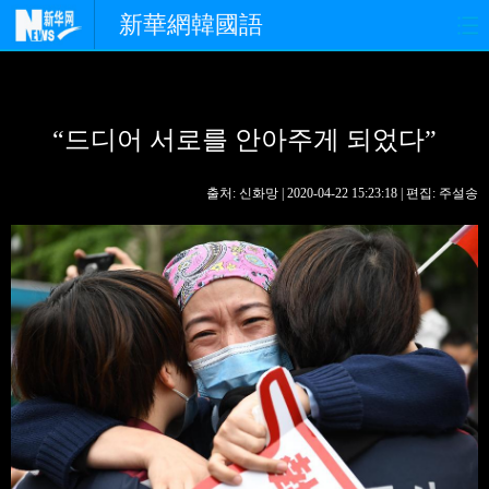
新華網韓國語
홈페이지
최신뉴스
정치
“드디어 서로를 안아주게 되었다”
경제
사회
포토
중한교류
핫 TV
문화
출처: 신화망 | 2020-04-22 15:23:18 | 편집: 주설송
연예
관광
오피니언
생생 중국어