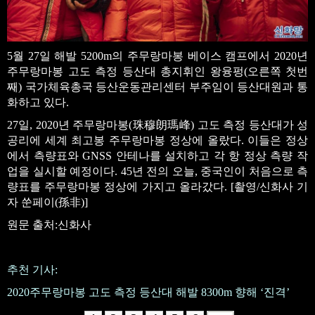
5월 27일 해발 5200m의 주무랑마봉 베이스 캠프에서 2020년
주무랑마봉 고도 측정 등산대 총지휘인 왕융펑(오른쪽 첫번
째) 국가체육총국 등산운동관리센터 부주임이 등산대원과 통
화하고 있다.
27일, 2020년 주무랑마봉(珠穆朗瑪峰) 고도 측정 등산대가 성
공리에 세계 최고봉 주무랑마봉 정상에 올랐다. 이들은 정상
에서 측량표와 GNSS 안테나를 설치하고 각 항 정상 측량 작
업을 실시할 예정이다. 45년 전의 오늘, 중국인이 처음으로 측
량표를 주무랑마봉 정상에 가지고 올라갔다. [촬영/신화사 기
자 쑨페이(孫非)]
원문 출처:신화사
추천 기사:
2020주무랑마봉 고도 측정 등산대 해발 8300m 향해 ‘진격’