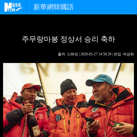
新華網韓國語
홈페이지
최신뉴스
정치
주무랑마봉 정상서 승리 축하
경제
사회
포토
중한교류
핫 TV
문화
출처: 신화망 | 2020-05-27 14:58:29 | 편집: 박금화
연예
관광
오피니언
생생 중국어