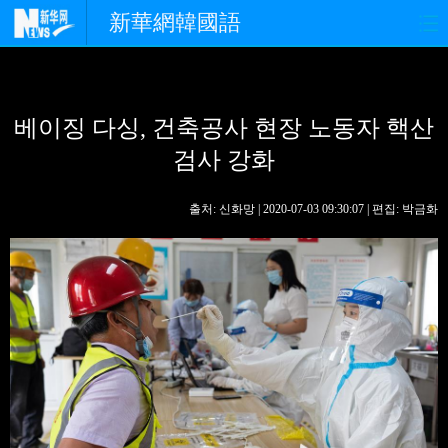
新華網韓國語
홈페이지
최신뉴스
정치
베이징 다싱, 건축공사 현장 노동자 핵산
경제
사회
포토
검사 강화
중한교류
핫 TV
문화
출처: 신화망 | 2020-07-03 09:30:07 | 편집: 박금화
연예
관광
오피니언
생생 중국어