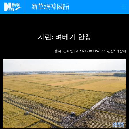
新華網韓國語
홈페이지
최신뉴스
정치
지린: 벼베기 한창
경제
사회
포토
중한교류
핫 TV
문화
출처: 신화망 | 2020-09-18 11:40:37 | 편집: 리상화
연예
관광
오피니언
생생 중국어