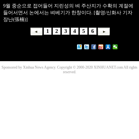
9월 중순으로 접어들어 지린성의 벼 주산지가 수확의 계절에
들어서면서 논에서는 벼베기가 한창이다. [촬영/신화사 기자
장난(張楠)]
1
2
3
4
5
6