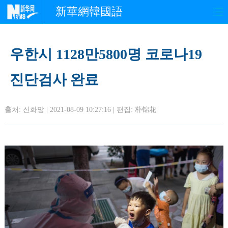
新華網韓國語
홈페이지
최신뉴스
정치
우한시 1128만5800명 코로나19
경제
사회
포토
진단검사 완료
중한교류
핫 TV
문화
출처: 신화망 | 2021-08-09 10:27:16 | 편집:
朴锦花
연예
관광
오피니언
생생 중국어