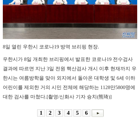
8일 열린 우한시 코로나19 방역 브리핑 현장.
우한시가 8일 개최한 브리핑에서 발표한 코로나19 전수검사
결과에 따르면 지난 3일 전원 핵산검사 개시 이후 현재까지 우
한시는 여름방학을 맞아 외지에서 돌아온 대학생 및 6세 이하
어린이를 제외한 거의 시민 전체에 해당하는 1128만5800명에
대한 검사를 마쳤다.[촬영/신화사 기자 슝치(熊琦)]
1
2
3
4
5
6