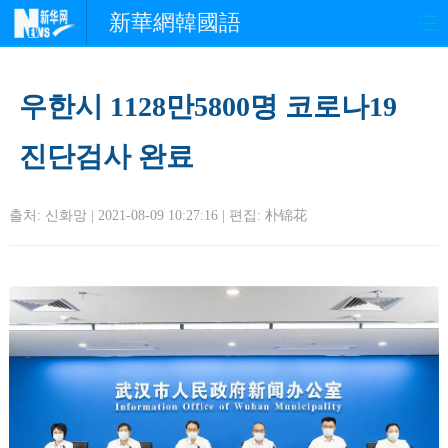
新華網韓國語
홈페이지
최신뉴스
정치
우한시 1128만5800명 코로나19
경제
사회
포토
진단검사 완료
중한교류
핫 TV
문화
출처: 신화망 | 2021-08-09 10:27:16 | 편집:
朴锦花
연예
관광
오피니언
생생 중국어