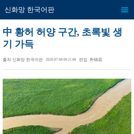
신화망 한국어판
中 황허 허양 구간, 초록빛 생
기 가득
출처:신화망 한국어판
2026-07-08 09:21:00
편집: 朴锦花