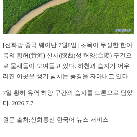
[신화망 중국 웨이난 7월8일] 초목이 무성한 한여
름의 황허(黃河) 산시(陝西)성 허양(合陽) 구간으
로 물새들이 모여들고 있다. 하천과 습지가 어우
러진 이곳은 생기 넘치는 풍경을 자아내고 있다.
7일 황허 유역 허양 구간의 습지를 드론으로 담았
다. 2026.7.7
원문 출처:신화통신 한국어 뉴스 서비스