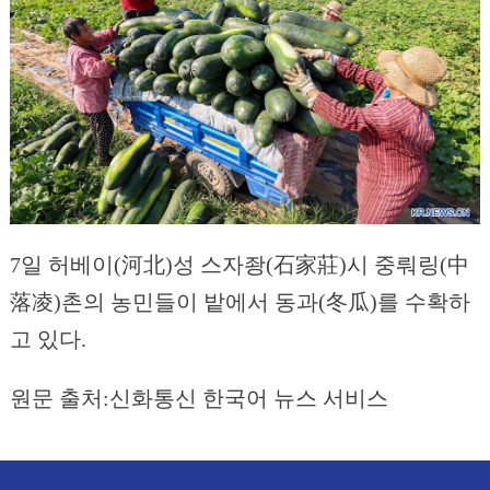
7일 허베이(河北)성 스자좡(石家莊)시 중뤄링(中
落凌)촌의 농민들이 밭에서 동과(冬瓜)를 수확하
고 있다.
원문 출처:신화통신 한국어 뉴스 서비스