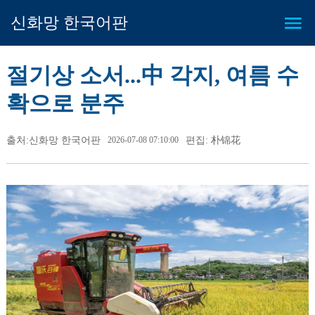
신화망 한국어판
절기상 소서...中 각지, 여름 수
확으로 분주
출처:신화망 한국어판
2026-07-08 07:10:00
편집: 朴锦花