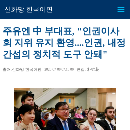
신화망 한국어판
주유엔 中 부대표, "인권이사
회 지위 유지 환영....인권, 내정
간섭의 정치적 도구 안돼"
출처:신화망 한국어판
2026-07-08 07:13:00
편집: 朴锦花