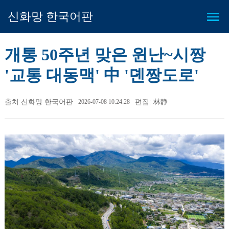
신화망 한국어판
개통 50주년 맞은 윈난~시짱
'교통 대동맥' 中 '뎬짱도로'
출처:신화망 한국어판
2026-07-08 10:24:28
편집: 林静