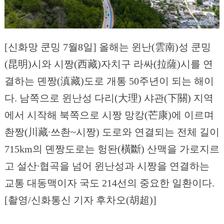
[신화망 쿤밍 7월8일] 올해는 윈난(雲南)성 쿤밍
(昆明)시와 시짱(西藏)자치구 라싸(拉薩)시를 연
결하는 뎬짱(滇藏)도로 개통 50주년이 되는 해이
다. 남쪽으로 윈난성 다리(大理) 샤관(下關) 지역
에서 시작해 북쪽으로 시짱 망캉(芒康)에 이르며
촨짱(川藏∙쓰촨~시짱) 도로와 연결되는 전체 길이
715km의 뎬짱도로는 헝돤(橫斷) 산맥을 가로지르
고 설산∙협곡을 넘어 윈난성과 시짱을 연결하는
교통 대동맥이자 국도 214선의 중요한 일환이다.
[촬영/신화통신 기자 후차오(胡超)]