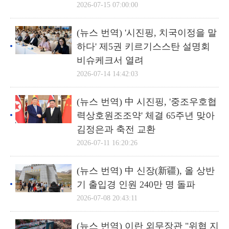
2026-07-15 07:00:00
(뉴스 번역) '시진핑, 치국이정을 말
하다' 제5권 키르기스스탄 설명회
비슈케크서 열려
2026-07-14 14:42:03
(뉴스 번역) 中 시진핑, '중조우호협
력상호원조조약' 체결 65주년 맞아
김정은과 축전 교환
2026-07-11 16:20:26
(뉴스 번역) 中 신장(新疆), 올 상반
기 출입경 인원 240만 명 돌파
2026-07-08 20:43:11
(뉴스 번역) 이란 외무장관 "위협 지