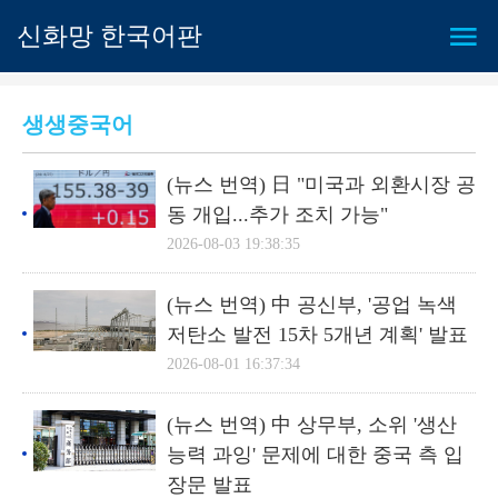
신화망 한국어판
생생중국어
(뉴스 번역) 日 "미국과 외환시장 공
동 개입...추가 조치 가능"
2026-08-03 19:38:35
(뉴스 번역) 中 공신부, '공업 녹색
저탄소 발전 15차 5개년 계획' 발표
2026-08-01 16:37:34
(뉴스 번역) 中 상무부, 소위 '생산
능력 과잉' 문제에 대한 중국 측 입
장문 발표