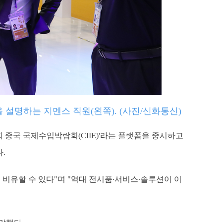
을 설명하는 지멘스 직원(왼쪽). (사진/신화통신)
회 중국 국제수입박람회(CIIE)'라는 플랫폼을 중시하고
.
에 비유할 수 있다"며 "역대 전시품∙서비스∙솔루션이 이