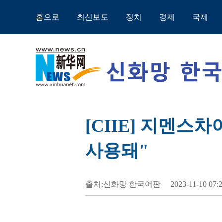
홈으로
최신보도
정치
경제
국제
[CIIE] 지멘스차
사용돼"
출처:신화망 한국어판
2023-11-10 07: