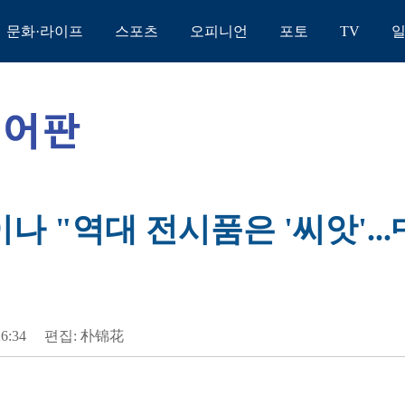
문화·라이프
스포츠
오피니언
포토
TV
이나 "역대 전시품은 '씨앗'..
26:34
편집: 朴锦花