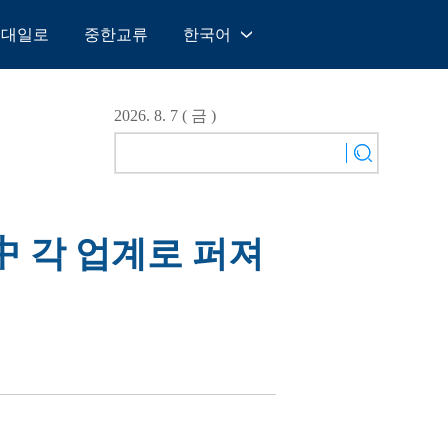
일대일로
중한교류
한국어
中文
English
2026. 8. 7 ( 금 )
Español
Français
Русский
عربى
.中 각 업계로 퍼져
日本語
한국어
Deutsch
Português