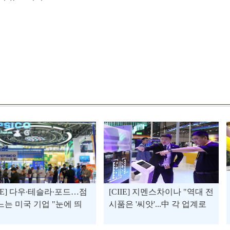
IIE] 다우∙테슬라∙포드…점
[CIIE] 지멘스차이나 "역대 전
느는 미국 기업 "눈에 띄
시품은 '씨앗'...中 각 업계로
퍼져 사용돼"