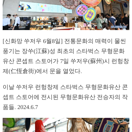
[신화망 쑤저우 6월8일] 전통문화의 매력이 물씬
풍기는 장쑤(江蘇)성 최초의 스타벅스 무형문화
유산 콘셉트 스토어가 7일 쑤저우(蘇州)시 런헝창
제(仁恆倉街)에서 문을 열었다.
이날 쑤저우 런헝창제 스타벅스 무형문화유산 콘
셉트 스토어에 전시된 무형문화유산 전승자의 작
품들. 2024.6.7