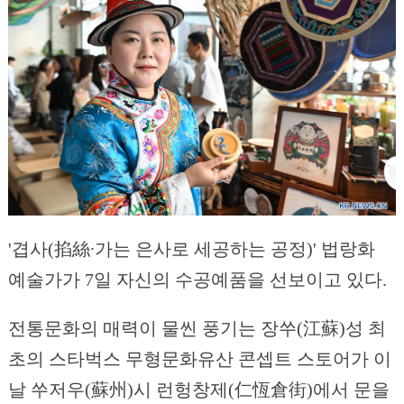
'겹사(掐絲∙가는 은사로 세공하는 공정)' 법랑화
예술가가 7일 자신의 수공예품을 선보이고 있다.
전통문화의 매력이 물씬 풍기는 장쑤(江蘇)성 최
초의 스타벅스 무형문화유산 콘셉트 스토어가 이
날 쑤저우(蘇州)시 런헝창제(仁恆倉街)에서 문을