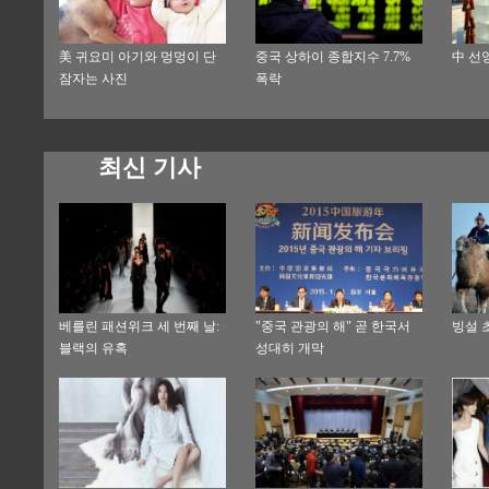
美 귀요미 아기와 멍멍이 단
중국 상하이 종합지수 7.7%
中 선
잠자는 사진
폭락
최신 기사
베를린 패션위크 세 번째 날:
"중국 관광의 해" 곧 한국서
빙설 
블랙의 유혹
성대히 개막