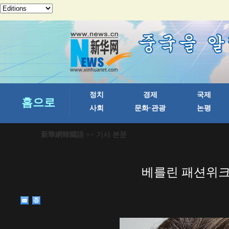
新華網韓國語
>> 기사 본문
베를린 패션위크 