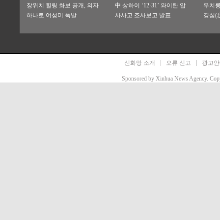
장위치 힐링 화보 공개, 의자
中 상하이 ‘12·31’ 와이탄 압
우치룽
하나로 여성미 폭발
사사고 조사보고 발표
경심(
속