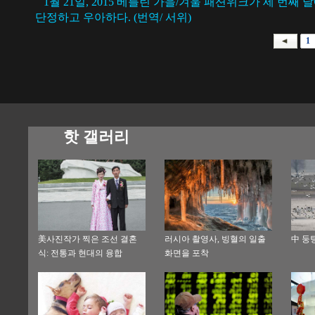
1월 21일, 2015 베를린 가을/겨울 패션위크가 세 번
단정하고 우아하다. (번역/ 서위)
1
핫 갤러리
美사진작가 찍은 조선 결혼
러시아 촬영사, 빙혈의 일출
中 둥
식: 전통과 현대의 융합
화면을 포착