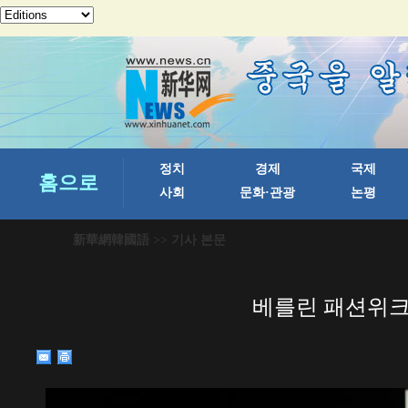
新華網韓國語
>> 기사 본문
베를린 패션위크 