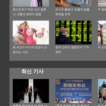
美사진작가 찍은 조선 결혼
러시아 촬영사, 빙혈의 일출
中 둥
식: 전통과 현대의 융합
화면을 포착
美 귀요미 아기와 멍멍이 단
중국 상하이 종합지수 7.7%
中 선
잠자는 사진
폭락
최신 기사
베를린 패션위크 세 번째 날:
"중국 관광의 해" 곧 한국서
빙설 