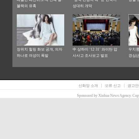
블랙의 유혹
성대히 개막
장위치 힐링 화보 공개, 의자
中 상하이 ‘12·31’ 와이탄 압
우치룽
하나로 여성미 폭발
사사고 조사보고 발표
경심(
속