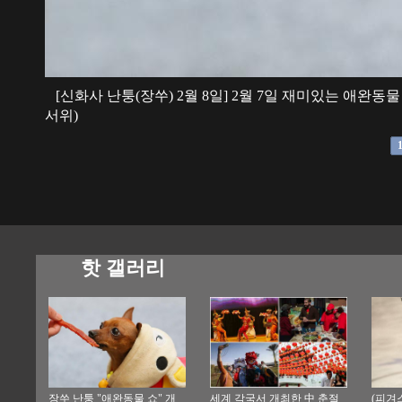
[신화사 난퉁(장쑤) 2월 8일] 2월 7일 재미있는 애완동
서위)
핫 갤러리
장쑤 난퉁 "애완동물 쇼" 개
세계 각국서 개최한 中 춘절
(피겨