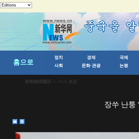
新華網韓國語
>> 기사 본문
장쑤 난퉁 