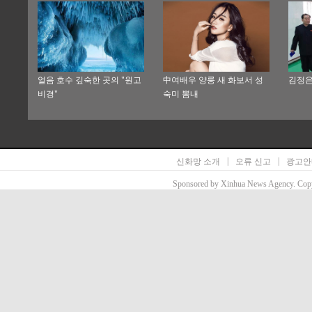
얼음 호수 깊숙한 곳의 "원고
中여배우 양룽 새 화보서 성
김정은
비경"
숙미 뽐내