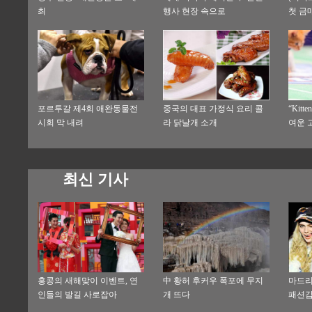
최
행사 현장 속으로
첫 금
포르투갈 제4회 애완동물전
중국의 대표 가정식 요리 콜
“Kitt
시회 막 내려
라 닭날개 소개
여운 
최신 기사
홍콩의 새해맞이 이벤트, 연
中 황허 후커우 폭포에 무지
마드리
인들의 발길 사로잡아
개 뜨다
패션