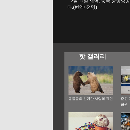
2월 17일 새벽, 중국 중앙방송
다.(번역/ 전명)
핫 갤러리
동물들의 신기한 사랑의 표현
춘윈 
화원