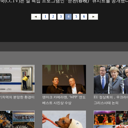
국(CCTV)은 설 특집 프로그램인 "춘완(春晚)" 큐시트를 공개했다
1
2
3
4
5
6
기차역의 분망한 환경미
덴마크 카메라맨, ‘WPP’ 연도
EU 정상회의，우크라
베스트 사진상 수상
그리스사태 논의