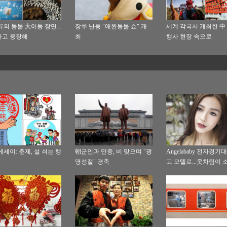
류의 동물 大이동 장면...
장쑤 난퉁 "애완동물 쇼" 개
세계 각국서 개최한 中
하고 웅장해
최
행사 현장 속으로
에세이: 춘제, 설 쇠는 행
朝군인과 민중, 비 맞으며 "광
Angelababy 전자경기
명성절" 경축
고 모텔로...옷차림이 
고 우아해