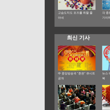
고슴도치도 포즈를 취할 줄
각 종
아네
기이
최신 기사
中 중앙방송국 "춘완" 큐시트
뉴스 
공개
복