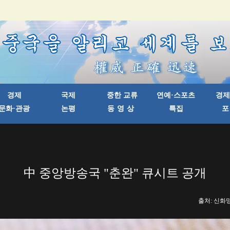
中 중앙방송국 "춘완" 큐시트 공개
출처: 신화망 한