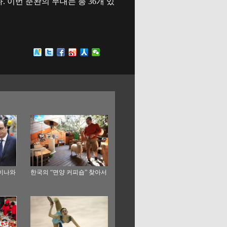
. 이번 춘완의 무대는 총 36개 있
이나와
한국의 “면양 커피숍” 찾아서