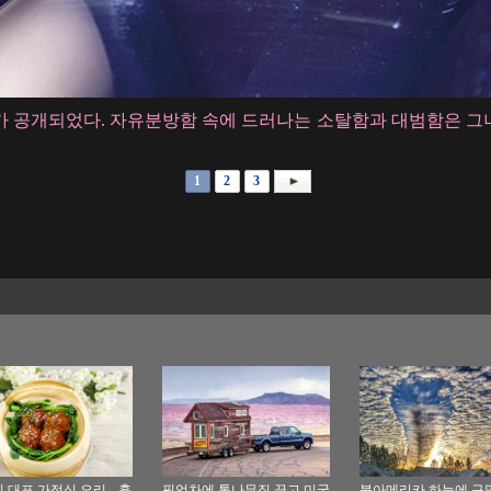
 공개되었다. 자유분방함 속에 드러나는 소탈함과 대범함은 그녀
1
2
3
 대표 가정식 요리-- 훙
픽업차에 통나무집 끌고 미국
북아메리카 하늘에 구