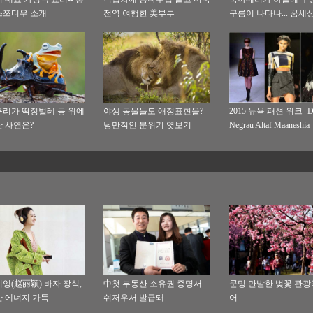
스쯔터우 소개
전역 여행한 美부부
구름이 나타나... 꿈세
아름다워
리가 딱정벌레 등 위에
야생 동물들도 애정표현을?
2015 뉴욕 패션 위크 -Do
 사연은?
낭만적인 분위기 엿보기
Negrau Altaf Maaneshia
잉(赵丽颖) 바자 장식,
中첫 부동산 소유권 증명서
쿤밍 만발한 벚꽃 관광
 에너지 가득
쉬저우서 발급돼
어