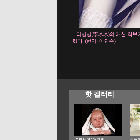
리빙빙(李冰冰)의 패션 화보가
켰다. (번역: 이인숙)
핫 갤러리
"모태노안" 어떡해...
중국의