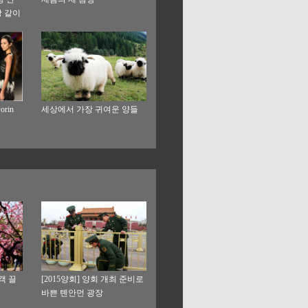
상 같이
rin
세상에서 가장 귀여운 양들
객 끌
[2015양회] 양회 개최 준비로
바쁜 톈안먼 광장