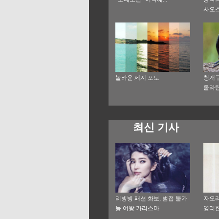
사오
놀라운 세계 포토
청개구
올라탄
최신 기사
리빙빙 패션 화보, 범접 불가
자오리
능 여왕 카리스마
영리한