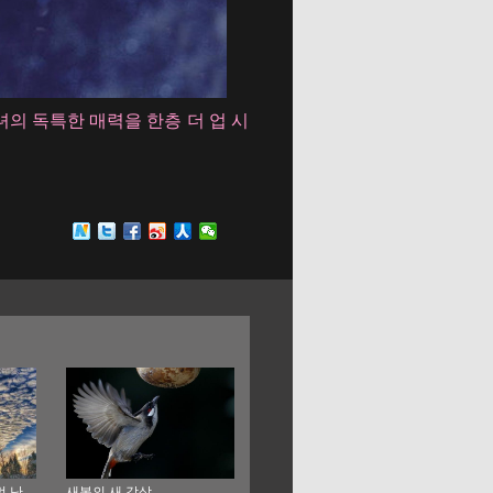
의 독특한 매력을 한층 더 업 시
멍 난
새봄의 새 감상