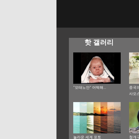
핫 갤러리
"모태노안" 어떡해...
중국의
사오
놀라운 세계 포토
청개구