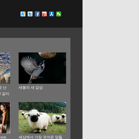
멍 난
새봄의 새 감상
상 같이
rin
세상에서 가장 귀여운 양들