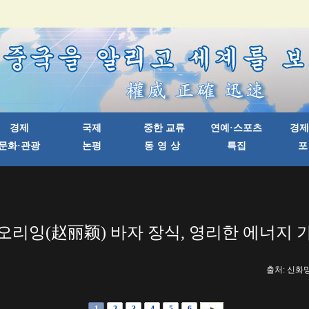
오리잉(赵丽颖) 바자 장식, 영리한 에너지 
출처: 신화망 한
1
2
3
4
5
6