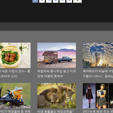
 대표 가정식 요리-- 훙
픽업차에 통나무집 끌고 미국
북아메리카 하늘에 구
스쯔터우 소개
전역 여행한 美부부
구름이 나타나... 꿈세
아름다워
리가 딱정벌레 등 위에
야생 동물들도 애정표현을?
2015 뉴욕 패션 위크 -Do