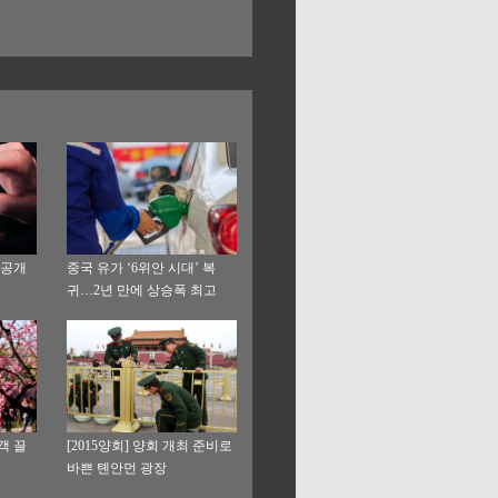
 공개
중국 유가 ‘6위안 시대’ 복
귀…2년 만에 상승폭 최고
객 끌
[2015양회] 양회 개최 준비로
바쁜 톈안먼 광장