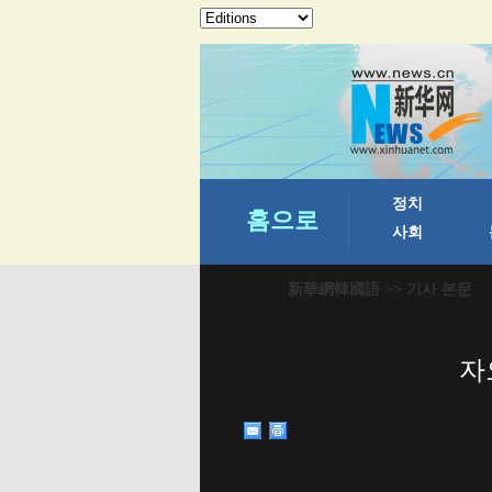
新華網韓國語
>> 기사 본문
자