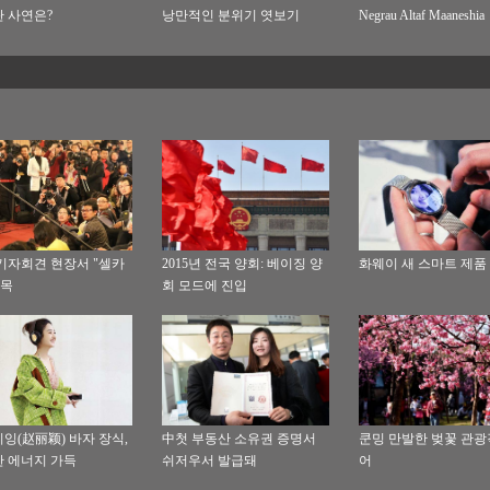
 사연은?
낭만적인 분위기 엿보기
Negrau Altaf Maaneshia
기자회견 현장서 "셀카
2015년 전국 양회: 베이징 양
화웨이 새 스마트 제품
주목
회 모드에 진입
잉(赵丽颖) 바자 장식,
中첫 부동산 소유권 증명서
쿤밍 만발한 벚꽃 관광
 에너지 가득
쉬저우서 발급돼
어