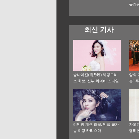
올라탄
최신 기사
슝나이진(熊乃瑾) 웨딩드레
양회 
스 화보, 신부 워너비 스타일
봉" 
선보여
리빙빙 패션 화보, 범접 불가
자오리
능 여왕 카리스마
영리한