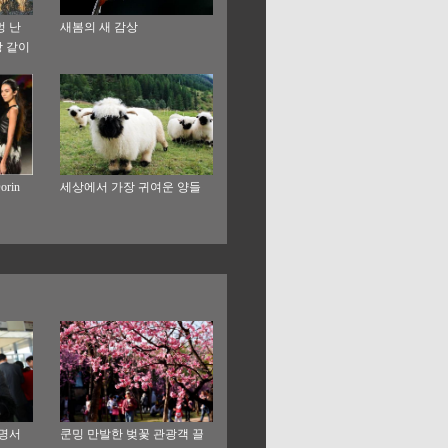
멍 난
새봄의 새 감상
상 같이
rin
세상에서 가장 귀여운 양들
증명서
쿤밍 만발한 벚꽃 관광객 끌