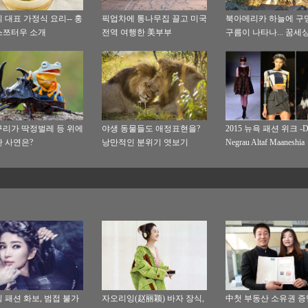
 대표 가정식 요리-- 훙
픽업차에 통나무집 끌고 미국
북아메리카 하늘에 구
스쯔터우 소개
전역 여행한 美부부
구름이 나타나... 꿈세
아름다워
리가 딱정벌레 등 위에
야생 동물들도 애정표현을?
2015 뉴욕 패션 위크 -Do
 사연은?
낭만적인 분위기 엿보기
Negrau Altaf Maaneshia
 패션 화보, 범접 불가
자오리잉(赵丽颖) 바자 장식,
中첫 부동산 소유권 