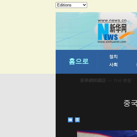
新華網韓國語
>> 기사 본문
중국