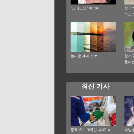
"모태노안" 어떡해...
중국의
사오
놀라운 세계 포토
청개구
올라탄
최신 기사
중국 유가 ‘6위안 시대’ 복
리빙빙