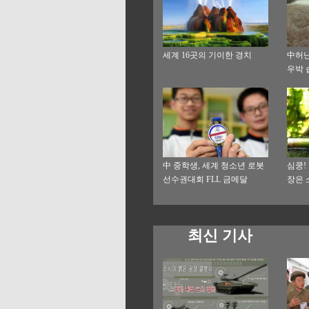
세계 16곳의 기이한 경치
中허난
우박 
中 중학생, 세계 청소년 로봇
심쿵!
선수권대회 FLL 금메달
장은
최신 기사