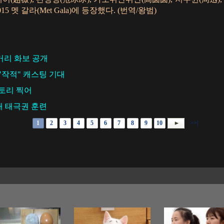
5 멧 갈라(Met Gala)에 등장했다. (번역/왕범)
거리 화보 공개
"작적" 캐스팅 기대
스토리 찍어
개 태극권 훈련
1
2
3
4
5
6
7
8
9
10
>>|