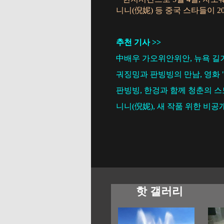
니니(倪妮) 등 중국 스타들이 201
추천 기사 >>
中배우 가오위안위안, 뉴욕 길
궈징밍과 판빙빙의 만남, 영화 
판빙빙, 한겅과 함께 청춘의 
니니(倪妮), 새 작품 위한 비공
핫 갤러리