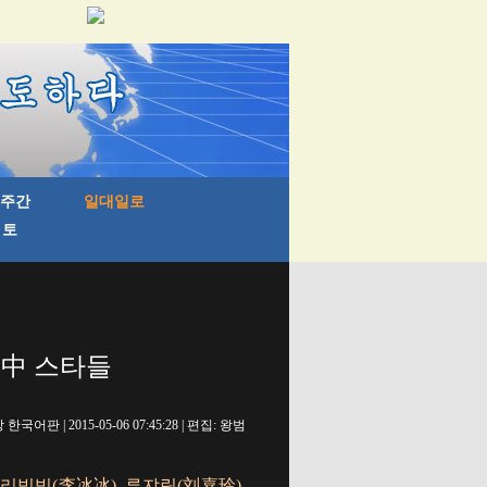
 中 스타들
국어판 | 2015-05-06 07:45:28 | 편집: 왕범
 리빙빙(李冰冰), 류쟈링(刘嘉玲),