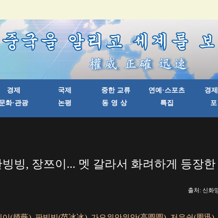
판빙빙, 장쯔이... 멧 갈라서 화려하게 등장한
출처: 신화망 한
(趙薇), 판빙빙(范冰冰), 가오위안위안(高圆圆), 저우쉰(周迅),