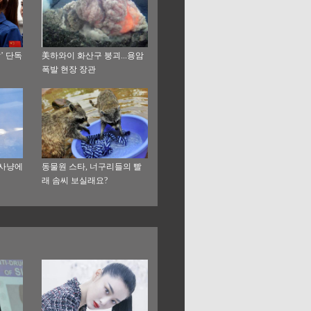
’ 단독
美하와이 화산구 붕괴...용암
폭발 현장 장관
 사냥에
동물원 스타, 너구리들의 빨
래 솜씨 보실래요?