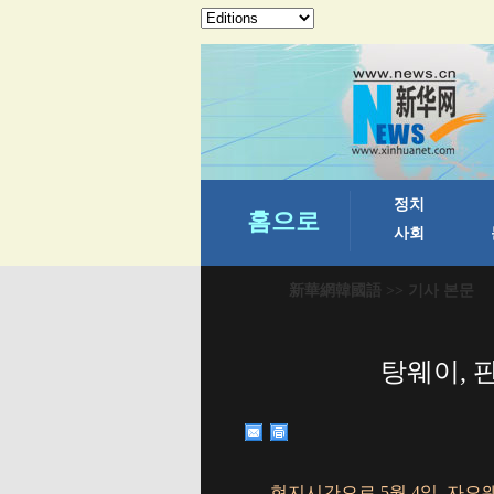
新華網韓國語
>> 기사 본문
탕웨이, 
현지시간으로 5월 4일, 자오웨이