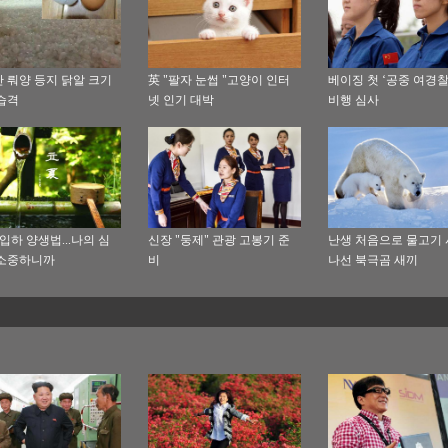
 뤄양 등지 닭알 크기
英 "팔자 눈썹 "고양이 인터
베이징 첫 ‘공중 여경찰
습격
넷 인기 대박
비행 심사
 입하 양생법...나의 심
신장 "둥제" 관광 고봉기 준
난생 처음으로 물고기
 소중하니까
비
나선 북극곰 새끼